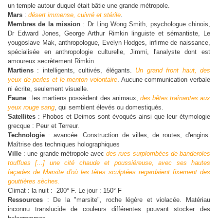
un temple autour duquel était bâtie une grande métropole.
Mars
:
désert immense, cuivré et stérile
.
Membres de la mission
: Dr Ling Wong Smith, psychologue chinois,
Dr Edward Jones, George Arthur Rimkin linguiste et sémantiste, Le
yougoslave Mak, anthropologue, Evelyn Hodges, infirme de naissance,
spécialisée en anthropologie culturelle, Jimmi, l'analyste dont est
amoureux secrètement Rimkin.
Martiens
: intelligents, cultivés, élégants.
Un grand front haut, des
yeux de perles et le menton volontaire
. Aucune communication verbale
ni écrite, seulement visuelle.
Faune
: les martiens possèdent des animaux,
des bêtes traînantes aux
yeux rouge sang
, qui semblent élevés ou domestiqués.
Satellites
:
Phobos et Deimos sont évoqués ainsi que leur étymologie
grecque : Peur et Terreur.
Technologie
:
avancée. Construction de villes, de routes, d'engins.
Maîtrise des techniques holographiques
Ville
: une grande métropole avec
des rues surplombées de banderoles
touffues [...] une cité chaude et poussiéreuse, avec ses hautes
façades de Marsite d'où les têtes sculptées regardaient fixement des
gouttières sèches.
Climat : la nuit : -200° F. Le jour : 150° F
Ressources
: De la "marsite", roche légère et violacée. Matériau
inconnu translucide de couleurs différentes pouvant stocker des