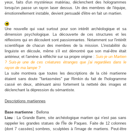
yeux, faits d'un mystérieux matériau, déclenchent des hologrammes
lorsqu'on passe un rayon laser dessus. Un des membres de l'équipe,
émotionnellement instable, devient persuadé d'être en fait un martien.
Une nouvelle qui vaut surtout pour son intérêt archéologique et sa
dimension psychologique. La découverte de ces structures et les
réflexions qui en découlent sont passionnantes. Notamment sur l'intérêt
scientifique de chacun des membres de la mission. L'instabilité du
linguiste en découle, même s'il est démontré que son mal-être était
antérieur, et l'amène à réfléchir sur sa propre origine :
Suis-je un Martien
? Suis-je une de ces créatures étranges que j'ai regardées dans le
rayon de ma lampe ?
La suite montrera que toutes les descriptions de la cité martienne
étaient sans doute "fantasmées" par Rimkin du fait de l'hologramme
cassé en deux, atténuant ainsi fortement la netteté des images et
déclenchant la dépression du sémantiste.
Descriptions martiennes
Base martienne
: Bellona
Lieu
: La Grande Barre, site archéologique martien qui n'est pas sans
rappeler les grandes statues de l'Île de Paques. Faite de 12 colonnes
(dont 7 cassées) sombres, sculptées à l'image de martiens. Peut-être