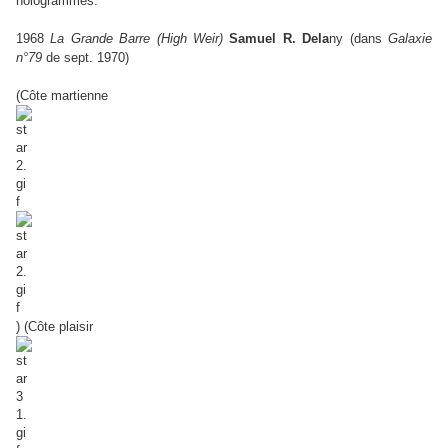
hologrammes.
1968
La Grande Barre (High Weir)
Samuel R. Dela
ny (dans
Galaxie
n°79
de sept. 1970)
(Côte martienne
) (Côte plaisir