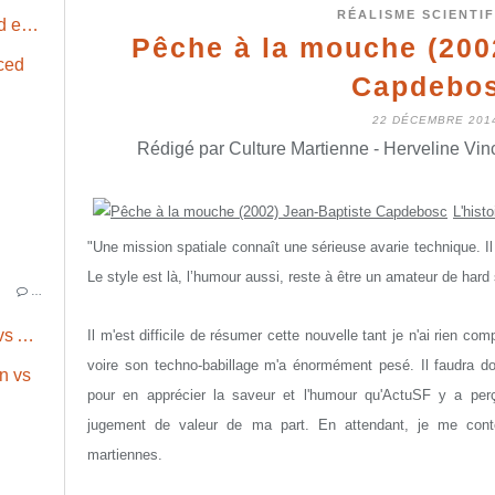
RÉALISME SCIENTI
Disproportion explosive / Unbalanced equation (1956) Paul A. Carter
Pêche à la mouche (200
Capdebo
22 DÉCEMBRE 201
Rédigé par Culture Martienne - Herveline Vin
L'histo
"Une mission spatiale connaît une sérieuse avarie technique. Il
Le style est là, l’humour aussi, reste à être un amateur de hard
…
Des femmes sur Mars ? Richardson vs Anderson (2018) Herveline Vinchon
Il m'est difficile de résumer cette nouvelle tant je n'ai rien com
voire son techno-babillage m'a énormément pesé. Il faudra d
pour en apprécier la saveur et l'humour qu'ActuSF y a perç
jugement de valeur de ma part. En attendant, je me conte
martiennes.