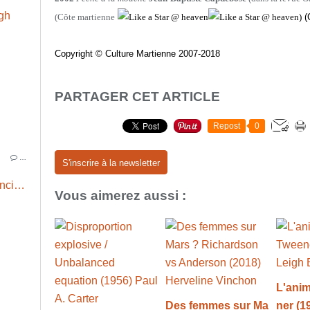
(Côte martienne
)
(
Copyright © Culture Martienne 2007-2018
PARTAGER CET ARTICLE
Repost
0
…
S'inscrire à la newsletter
Parallèlement / Parallel (1955) J. Francis MacComas
Vous aimerez aussi :
L'anim
Des femmes sur Ma
ner (1