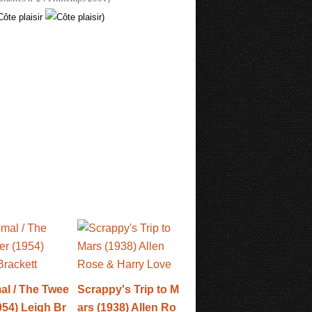
Côte plaisir
)
al / The Twee
Scrappy's Trip to M
954) Leigh Br
ars (1938) Allen Ro