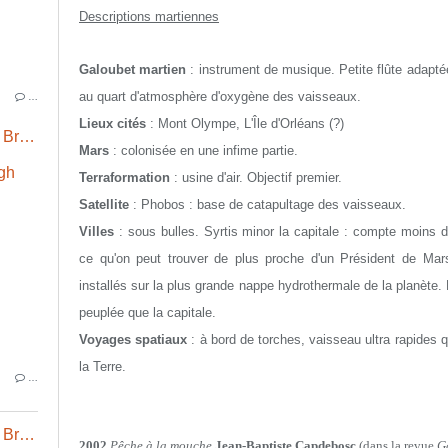
Descriptions martiennes
Galoubet martien
: instrument de musique. Petite flûte adaptée
au quart d'atmosphère d'oxygène des vaisseaux.
…
Lieux cités
: Mont Olympe, L'Île d'Orléans (?)
L'animal / The Tweener (1954) Leigh Brackett
Mars
: colonisée en une infime partie.
Terraformation
: usine d'air. Objectif premier.
Satellite
: Phobos : base de catapultage des vaisseaux.
Villes
: sous bulles. Syrtis minor la capitale : compte moins d
ce qu'on peut trouver de plus proche d'un Président de Mars.
installés sur la plus grande nappe hydrothermale de la planète.
peuplée que la capitale.
Voyages spatiaux
: à bord de torches, vaisseau ultra rapide
la Terre.
…
L'animal / The Tweener (1954) Leigh Brackett
2002
Pêche à la mouche
Jean-Baptiste Capdebosc
(dans la revue
G