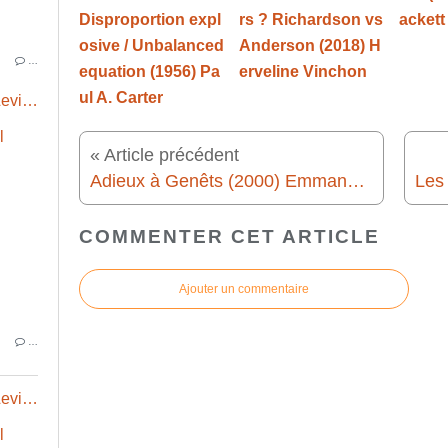
Disproportion expl
rs ? Richardson vs
ackett
osive / Unbalanced
Anderson (2018) H
…
equation (1956) Pa
erveline Vinchon
ul A. Carter
Adieux à Genêts (2000) Emmanuel Levilain-Clément
« Article précédent
Adieux à Genêts (2000) Emmanuel Levilain-Clément
COMMENTER CET ARTICLE
Ajouter un commentaire
…
Adieux à Genêts (2000) Emmanuel Levilain-Clément