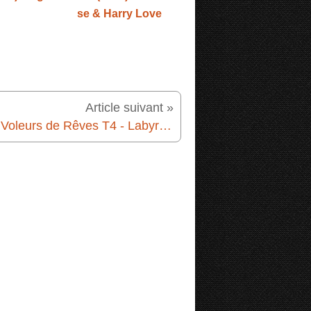
se & Harry Love
Article suivant »
Les Voleurs de Rêves T4 - Labyrinthe de la Nuit (1989) Jean-Marc Ligny