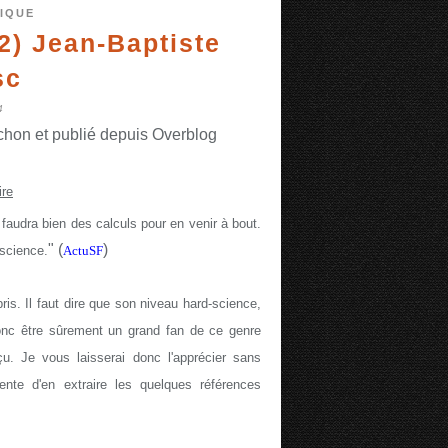
FIQUE
2) Jean-Baptiste
sc
4
chon et publié depuis Overblog
ire
 faudra bien des calculs pour en venir à bout.
" (
)
 science.
ActuSF
pris. Il faut dire que son niveau hard-science,
onc être sûrement un grand fan de ce genre
u. Je vous laisserai donc l'apprécier sans
nte d'en extraire les quelques références