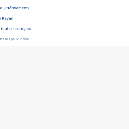
e (littéralement)
im Rayan
 toutes les règles
s les jeux vidéo
us choquant de Rockstar ? - Le scandale BULLY
e plus moche de Steam
du RÊVE tourne au CAUCHEMAR
pendant 8 heures
it… à tort
umiliés par un jeu vidéo
ire - Final Fantasy 8
ti un empire - Age of Empires