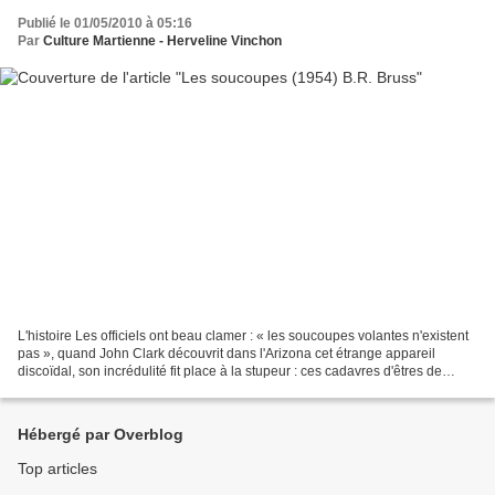
Publié le 01/05/2010 à 05:16
Par
Culture Martienne - Herveline Vinchon
L'histoire Les officiels ont beau clamer : « les soucoupes volantes n'existent
pas », quand John Clark découvrit dans l'Arizona cet étrange appareil
discoïdal, son incrédulité fit place à la stupeur : ces cadavres d'êtres de
petite taille ne résultaient...
Hébergé par Overblog
Top articles