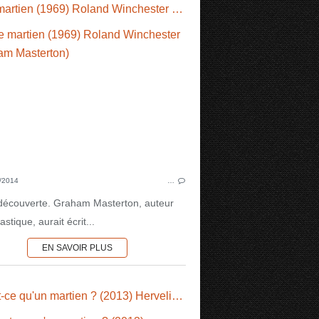
I, the martien (1969) Roland Winchester (Graham Masterton)
1950'S
DIVERS
/2014
…
 découverte. Graham Masterton, auteur
astique, aurait écrit...
EN SAVOIR PLUS
Qu'est-ce qu'un martien ? (2013) Herveline Vinchon