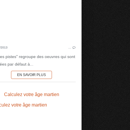
/2013
…
es pistes" regroupe des oeuvres qui sont
ées par défaut à...
EN SAVOIR PLUS
1970'S
Calculez votre âge martien
GEOGRAPHIE MARTIENNE
DIVERS