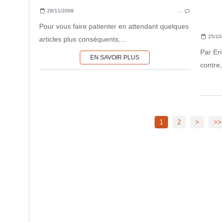
28/11/2008
…
Pour vous faire patienter en attendant quelques
25/10
articles plus conséquents,...
Par Er
EN SAVOIR PLUS
contre,
1
2
>
>>