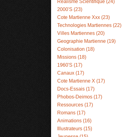
Réalisme Scientifique (24)
2000'S (23)
Cote Martienne Xxx (23)
Technologies Martiennes (22)
Villes Martiennes (20)
Geographie Martienne (19)
Colonisation (18)
Missions (18)
1960'S (17)
Canaux (17)
Cote Martienne X (17)
Docs-Essais (17)
Phobos-Deimos (17)
Ressources (17)
Romans (17)
Animations (16)
Illustrateurs (15)
Jeunesse (15)