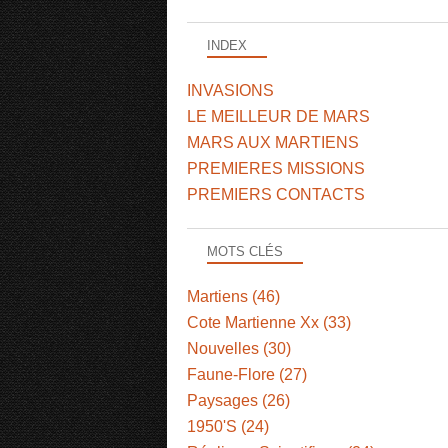
INDEX
INVASIONS
LE MEILLEUR DE MARS
MARS AUX MARTIENS
PREMIERES MISSIONS
PREMIERS CONTACTS
MOTS CLÉS
Martiens (46)
Cote Martienne Xx (33)
Nouvelles (30)
Faune-Flore (27)
Paysages (26)
1950'S (24)