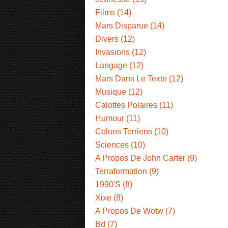
Films (14)
Mars Disparue (14)
Divers (12)
Invasions (12)
Langage (12)
Mars Dans Le Texte (12)
Musique (12)
Calottes Polaires (11)
Humour (11)
Colons Terriens (10)
Sciences (10)
A Propos De John Carter (9)
Terraformation (9)
1990'S (8)
Xixe (8)
A Propos De Wotw (7)
Bd (7)