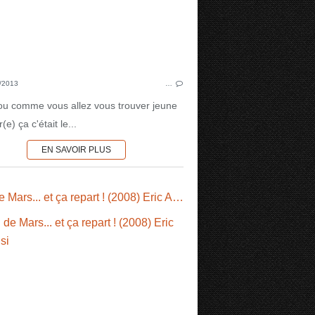
/2013
…
fou comme vous allez vous trouver jeune
(e) ça c'était le...
EN SAVOIR PLUS
DIVERS
Eau de Mars... et ça repart ! (2008) Eric Ascensi
CALOT
I