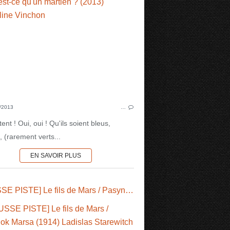
HUMOUR
ILLUSTRATEURS
DIVERS
/2013
…
stent ! Oui, oui ! Qu'ils soient bleus,
 (rarement verts...
EN SAVOIR PLUS
DIVERS
[FAUSSE PISTE] Le fils de Mars / Pasynok Marsa (1914) Ladislas Starewitch
LANGAGE
MARTIENS
PREMIER CONTACT