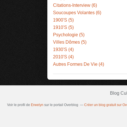
Citations-Interview (6)
Soucoupes Volantes (6)
1900'S (5)
1910'S (5)
Psychologie (5)
Villes Dômes (5)
1930'S (4)
2010'S (4)
Autres Formes De Vie (4)
Blog Cu
Voir le profil de
Erwelyn
sur le portail Overblog
Créer un blog gratuit sur O